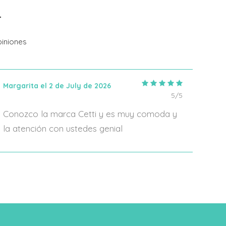
Añadir Al Carrito
iniones
Margarita el 2 de July de 2026
IRIA
5/5
Conozco la marca Cetti y es muy comoda y
En 2
la atención con ustedes genial
algo
form