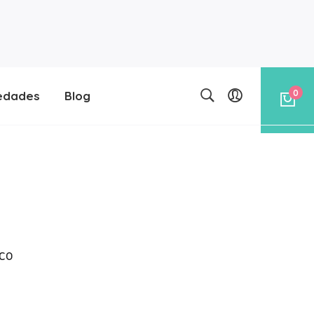
0
edades
Blog
co