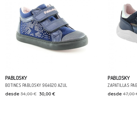
PABLOSKY
PABLOSKY
ZAPATILLAS PABLOSKY 204524 AZUL
SANDALIAS PA
desde
47,00 €
35,00 €
desde
51,00 
Talla
35