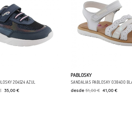
PABLOSKY
BLOSKY 038400 BLANCO
BOTINES PABLOSKY 004351 GRIS
€
41,00 €
desde
58,00 €
41,00 €
Talla
Talla
21
23
24