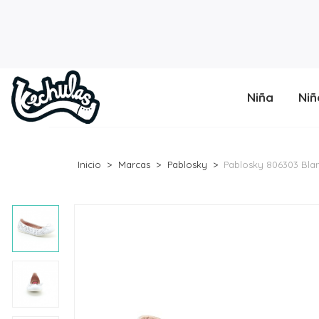
Niña
Niñ
Inicio
Marcas
Pablosky
Pablosky 806303 Bla