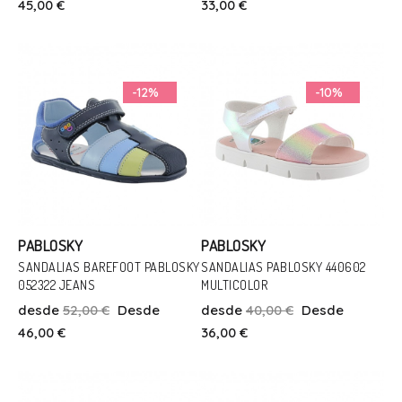
45,00 €
33,00 €
26
Añadir Al Carrito
Añadir Al Carrito
-12%
-10%
PABLOSKY
PABLOSKY
SANDALIAS BAREFOOT PABLOSKY
SANDALIAS PABLOSKY 440602
052322 JEANS
MULTICOLOR
Talla
Talla
desde
52,00 €
Desde
desde
40,00 €
Desde
19
22
24
27
28
46,00 €
36,00 €
Añadir Al Carrito
Añadir Al Carrito