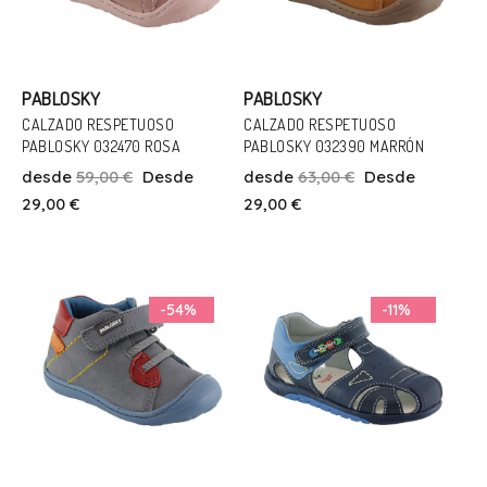
PABLOSKY
PABLOSKY
CALZADO RESPETUOSO
CALZADO RESPETUOSO
PABLOSKY 032470 ROSA
PABLOSKY 032390 MARRÓN
Talla
Talla
desde
59,00 €
Desde
desde
63,00 €
Desde
21
22
21
23
29,00 €
29,00 €
Añadir Al Carrito
Añadir Al Carrito
-54%
-11%