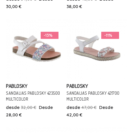
30
35
32
33
30,00 €
38,00 €
Añadir Al Carrito
Añadir Al Carrito
-13%
-11%
PABLOSKY
PABLOSKY
SANDALIAS PABLOSKY 423500
SANDALIAS PABLOSKY 421700
MULTICOLOR
MULTICOLOR
Talla
Talla
desde
32,00 €
Desde
desde
47,00 €
Desde
24
38
28
30
28,00 €
42,00 €