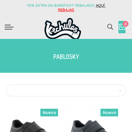
-10% EXTRA EN BAREFOOT REBAJADO
AQUÍ
REBAJAS
0
PABLOSKY
Nuevo
Nuevo