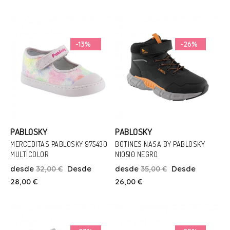
Añadir Al Carrito
Añadir Al Carrito
-13%
-26%
PABLOSKY
PABLOSKY
MERCEDITAS PABLOSKY 975430
BOTINES NASA BY PABLOSKY
MULTICOLOR
N10510 NEGRO
Talla
Talla
desde
32,00 €
Desde
desde
35,00 €
Desde
20
21
22
23
24
27
30
31
32
28,00 €
26,00 €
Añadir Al Carrito
Añadir Al Carrito