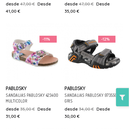
desde
47,00 €
Desde
desde
47,00 €
Desde
21
22
23
25
26
27
35
41,00 €
35,00 €
Añadir Al Carrito
Añadir Al Carrito
-11%
-12%
PABLOSKY
PABLOSKY
SANDALIAS PABLOSKY 423400
SANDALIAS PABLOSKY 973550
MULTICOLOR
GRIS
Talla
Talla
desde
35,00 €
Desde
desde
34,00 €
Desde
27
34
30
31,00 €
30,00 €