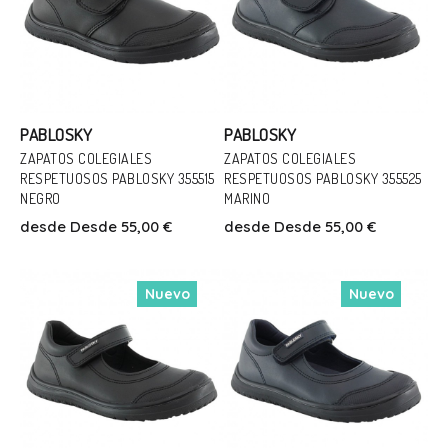
PABLOSKY
PABLOSKY
ZAPATOS COLEGIALES
Talla
ZAPATOS COLEGIALES
Talla
RESPETUOSOS PABLOSKY 355515
RESPETUOSOS PABLOSKY 355525
27
28
29
30
31
32
NEGRO
MARINO
28
29
30
31
32
33
33
34
35
36
37
38
desde
Desde 55,00 €
desde
Desde 55,00 €
34
35
36
37
38
39
39
40
Nuevo
Nuevo
Añadir Al Carrito
Añadir Al Carrito