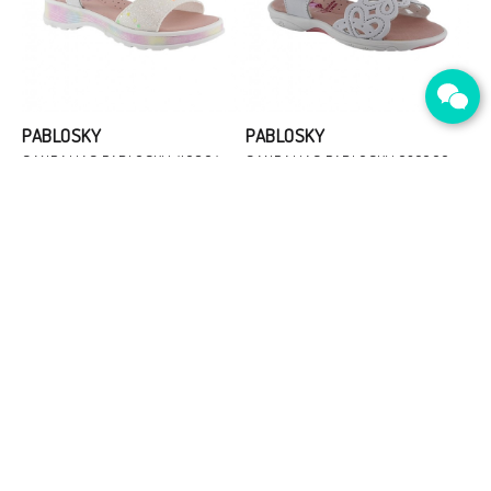
PABLOSKY
PABLOSKY
SANDALIAS PABLOSKY 416804
SANDALIAS PABLOSKY 032000
MULTICOLOR
BLANCO
Talla
Talla
desde
43,00 €
Desde
desde
43,00 €
Desde
34
36
27
38,00 €
38,00 €
Añadir Al Carrito
Añadir Al Carrito
-11%
-12%