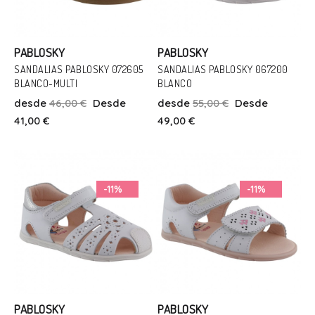
PABLOSKY
PABLOSKY
SANDALIAS PABLOSKY 072605
SANDALIAS PABLOSKY 067200
BLANCO-MULTI
BLANCO
Talla
Talla
desde
46,00 €
Desde
desde
55,00 €
Desde
24
25
26
22
23
25
26
41,00 €
49,00 €
Añadir Al Carrito
Añadir Al Carrito
-11%
-11%
PABLOSKY
PABLOSKY