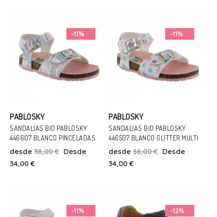
Añadir Al Carrito
Añadir Al Carrito
-11%
-11%
PABLOSKY
PABLOSKY
SANDALIAS BIO PABLOSKY
SANDALIAS BIO PABLOSKY
Talla
446607 BLANCO PINCELADAS
446507 BLANCO GLITTER MULTI
Talla
24
25
26
27
28
29
desde
38,00 €
Desde
desde
38,00 €
Desde
24
27
31
32
34,00 €
34,00 €
30
32
Añadir Al Carrito
Añadir Al Carrito
-11%
-12%