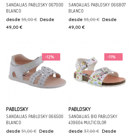
SANDALIAS PABLOSKY 067000
SANDALIAS PABLOSKY 066807
BLANCO
BLANCO
Talla
Talla
desde
55,00 €
Desde
desde
55,00 €
Desde
21
22
23
20
22
23
24
25
26
49,00 €
49,00 €
Añadir Al Carrito
Añadir Al Carrito
-12%
-11%
PABLOSKY
PABLOSKY
SANDALIAS PABLOSKY 066500
SANDALIAS BIO PABLOSKY
Talla
BLANCO
439604 MULTICOLOR
Talla
20
21
22
23
24
25
desde
51,00 €
Desde
desde
37,00 €
Desde
28
29
34
36
38