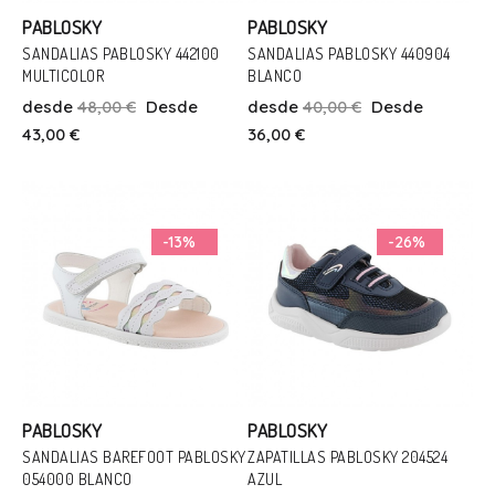
PABLOSKY
PABLOSKY
SANDALIAS PABLOSKY 442100
SANDALIAS PABLOSKY 440904
MULTICOLOR
BLANCO
Talla
Talla
desde
48,00 €
Desde
desde
40,00 €
Desde
25
25
26
27
38
43,00 €
36,00 €
Añadir Al Carrito
Añadir Al Carrito
-13%
-26%
PABLOSKY
PABLOSKY
SANDALIAS BAREFOOT PABLOSKY
ZAPATILLAS PABLOSKY 204524
054000 BLANCO
AZUL
Talla
Talla