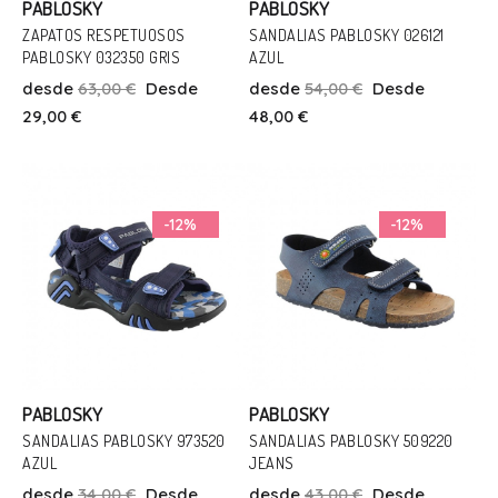
PABLOSKY
PABLOSKY
ZAPATOS RESPETUOSOS
SANDALIAS PABLOSKY 026121
PABLOSKY 032350 GRIS
AZUL
Talla
Talla
desde
63,00 €
Desde
desde
54,00 €
Desde
20
22
20
23
24
27
29,00 €
48,00 €
Añadir Al Carrito
Añadir Al Carrito
-12%
-12%
PABLOSKY
PABLOSKY
SANDALIAS PABLOSKY 973520
SANDALIAS PABLOSKY 509220
AZUL
JEANS
Talla
Talla
desde
34,00 €
Desde
desde
43,00 €
Desde