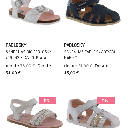
PABLOSKY
PABLOSKY
SANDALIAS BIO PABLOSKY
SANDALIAS PABLOSKY 074224
Talla
439903 BLANCO-PLATA
MARINO
Talla
25
26
27
28
29
30
desde
38,00 €
Desde
desde
51,00 €
Desde
20
21
22
24
34,00 €
45,00 €
37
Añadir Al Carrito
Añadir Al Carrito
-11%
-11%