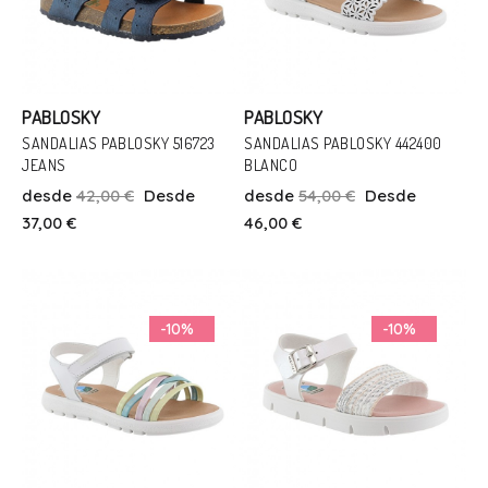
PABLOSKY
PABLOSKY
SANDALIAS PABLOSKY 516723
SANDALIAS PABLOSKY 442400
JEANS
BLANCO
Talla
Talla
desde
42,00 €
Desde
desde
54,00 €
Desde
26
29
30
33
34
35
25
27
28
29
34
36
37,00 €
46,00 €
Añadir Al Carrito
Añadir Al Carrito
-10%
-10%