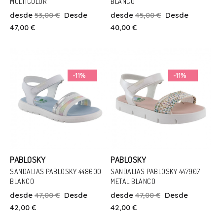
MULTICOLOR
BLANCO
Talla
Talla
desde
53,00 €
Desde
desde
45,00 €
Desde
26
34
26
27
34
47,00 €
40,00 €
Añadir Al Carrito
Añadir Al Carrito
-11%
-11%
PABLOSKY
PABLOSKY
SANDALIAS PABLOSKY 448600
SANDALIAS PABLOSKY 447907
BLANCO
METAL BLANCO
Talla
Talla
desde
47,00 €
Desde
desde
47,00 €
Desde
26
30
34
35
36
30
37
42,00 €
42,00 €