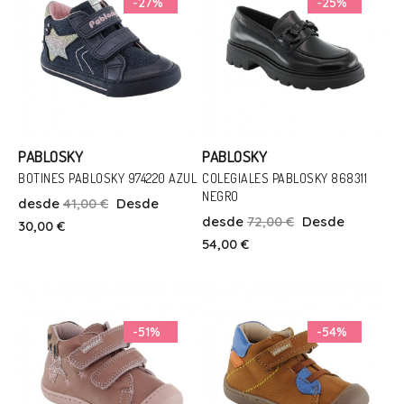
-27%
-25%
PABLOSKY
PABLOSKY
BOTINES PABLOSKY 974220 AZUL
COLEGIALES PABLOSKY 868311
NEGRO
desde
41,00 €
Desde
Talla
Talla
desde
72,00 €
Desde
30,00 €
21
33
34
36
54,00 €
Añadir Al Carrito
Añadir Al Carrito
-51%
-54%