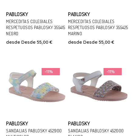
PABLOSKY
PABLOSKY
MERCEDITAS COLEGIALES
Talla
MERCEDITAS COLEGIALES
Talla
RESPETUOSOS PABLOSKY 355415
RESPETUOSOS PABLOSKY 355425
27
28
29
30
31
32
27
28
29
30
31
32
NEGRO
MARINO
33
34
35
36
37
38
33
34
35
36
37
38
desde
Desde 55,00 €
desde
Desde 55,00 €
40
39
Añadir Al Carrito
Añadir Al Carrito
-11%
-11%
PABLOSKY
PABLOSKY
SANDALIAS PABLOSKY 452900
SANDALIAS PABLOSKY 452000