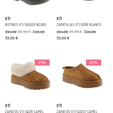
XTI
XTI
BOTINES XTI 150659 NEGRO
ZAPATILLAS XTI 151118 BLANCO
desde
39,95 €
Desde
desde
39,95 €
Desde
Talla
Talla
33,00 €
33,00 €
25
29
34
35
36
37
Añadir Al Carrito
Añadir Al Carrito
-27%
-27%
XTI
XTI
ZAPATOS XTI 142211 CAMEL
ZAPATOS XTI 143237 CAMEL