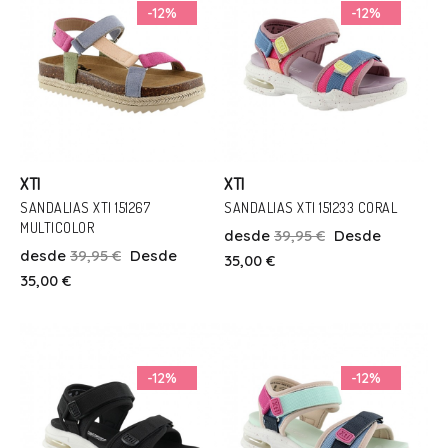
Añadir Al Carrito
Añadir Al Carrito
-12%
-12%
XTI
XTI
SANDALIAS XTI 151267
SANDALIAS XTI 151233 CORAL
MULTICOLOR
desde
39,95 €
Desde
Talla
Talla
desde
39,95 €
Desde
35,00 €
37
31
36
38
35,00 €
Añadir Al Carrito
Añadir Al Carrito
-12%
-12%