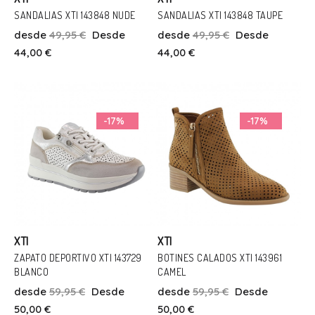
SANDALIAS XTI 143848 NUDE
SANDALIAS XTI 143848 TAUPE
desde
49,95 €
Desde
desde
49,95 €
Desde
Talla
Talla
44,00 €
44,00 €
40
39
40
Añadir Al Carrito
Añadir Al Carrito
-17%
-17%
XTI
XTI
ZAPATO DEPORTIVO XTI 143729
BOTINES CALADOS XTI 143961
BLANCO
CAMEL
Talla
Talla
desde
59,95 €
Desde
desde
59,95 €
Desde
37
38
41
37
50,00 €
50,00 €