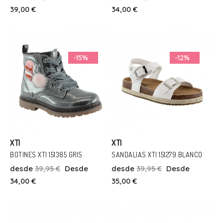
39,00 €
34,00 €
32
35
36
24
25
26
27
28
Añadir Al Carrito
Añadir Al Carrito
-15%
-12%
XTI
XTI
BOTINES XTI 151385 GRIS
SANDALIAS XTI 151279 BLANCO
desde
39,95 €
Desde
desde
39,95 €
Desde
Talla
Talla
34,00 €
35,00 €
24
25
26
27
28
29
31
33