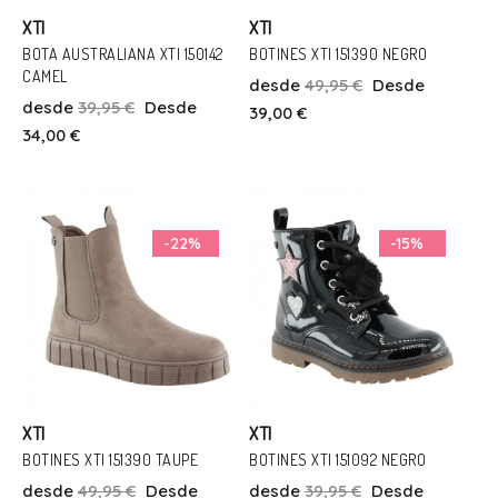
XTI
XTI
BOTA AUSTRALIANA XTI 150142
BOTINES XTI 151390 NEGRO
CAMEL
desde
49,95 €
Desde
Talla
Talla
desde
39,95 €
Desde
39,00 €
32
34
35
36
32
33
34,00 €
Añadir Al Carrito
Añadir Al Carrito
-22%
-15%
XTI
XTI
BOTINES XTI 151390 TAUPE
BOTINES XTI 151092 NEGRO
desde
49,95 €
Desde
desde
39,95 €
Desde
Talla
Talla