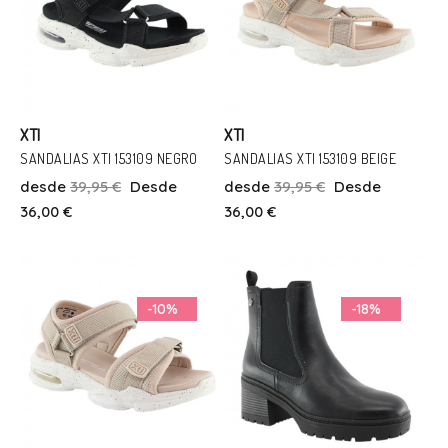
XTI
XTI
SANDALIAS XTI 153109 NEGRO
SANDALIAS XTI 153109 BEIGE
desde
39,95 €
Desde
desde
39,95 €
Desde
Talla
Talla
36,00 €
36,00 €
32
33
34
35
37
38
32
33
Añadir Al Carrito
Añadir Al Carrito
-10%
-18%