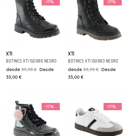
-17%
-17%
XTI
XTI
BOTINES XTI 150986 NEGRO
BOTINES XTI 150983 NEGRO
desde
39,95 €
Desde
desde
39,95 €
Desde
Talla
Talla
33,00 €
33,00 €
32
34
32
Añadir Al Carrito
Añadir Al Carrito
-17%
-17%