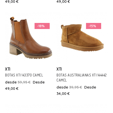
49,00 €
49,00 €
36
37
38
39
41
36
37
38
39
Añadir Al Carrito
Añadir Al Carrito
-18%
-15%
XTI
XTI
BOTAS XTI 143370 CAMEL
BOTAS AUSTRALIANAS XTI 144442
CAMEL
desde
59,95 €
Desde
Talla
Talla
desde
39,95 €
Desde
49,00 €
38
41
34,00 €
Añadir Al Carrito
Añadir Al Carrito