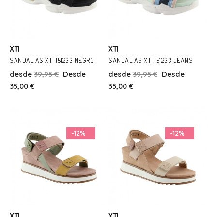
XTI
XTI
SANDALIAS XTI 151233 NEGRO
SANDALIAS XTI 151233 JEANS
Talla
desde
39,95 €
Desde
desde
39,95 €
Desde
Talla
31
32
33
34
35
36
35,00 €
35,00 €
33
36
37
38
37
38
Añadir Al Carrito
Añadir Al Carrito
-12%
-12%
XTI
XTI