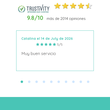
9.8/10
más de
2014
opiniones
Catalina el 14 de July de 2026
Anto
5/5
s
Muy buen servicio
Nace
decí