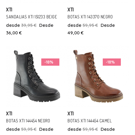
XTI
XTI
SANDALIAS XTI 151233 BEIGE
BOTAS XTI 143370 NEGRO
desde
39,95 €
Desde
desde
59,95 €
Desde
Talla
Talla
36,00 €
49,00 €
31
32
37
36
Añadir Al Carrito
Añadir Al Carrito
-18%
-18%
XTI
XTI
BOTAS XTI 144454 NEGRO
BOTAS XTI 144454 CAMEL
desde
59,95 €
Desde
desde
59,95 €
Desde
Talla
Talla