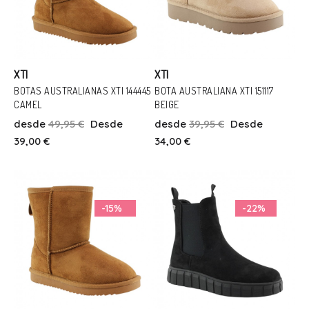
XTI
XTI
BOTAS AUSTRALIANAS XTI 144445
BOTA AUSTRALIANA XTI 151117
CAMEL
BEIGE
Talla
Talla
desde
49,95 €
Desde
desde
39,95 €
Desde
38
39
33
39
39,00 €
34,00 €
Añadir Al Carrito
Añadir Al Carrito
-15%
-22%