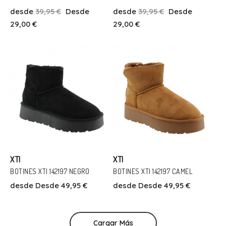
desde
39,95 €
Desde
desde
39,95 €
Desde
Talla
Talla
29,00 €
29,00 €
36
39
39
Añadir Al Carrito
Añadir Al Carrito
XTI
XTI
BOTINES XTI 142197 NEGRO
BOTINES XTI 142197 CAMEL
desde
Desde 49,95 €
desde
Desde 49,95 €
Talla
Talla
39
40
39
Cargar Más