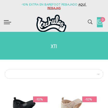
-10% EXTRA EN BAREFOOT REBAJADO
AQUÍ
REBAJAS
0
XTI
-10%
-10%