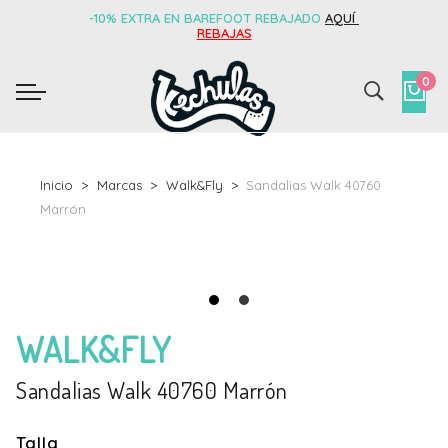
-10% EXTRA EN BAREFOOT REBAJADO
AQUÍ
REBAJAS
0
Inicio
Marcas
Walk&Fly
Sandalias Walk 40760
Marrón
WALK&FLY
Sandalias Walk 40760 Marrón
Talla