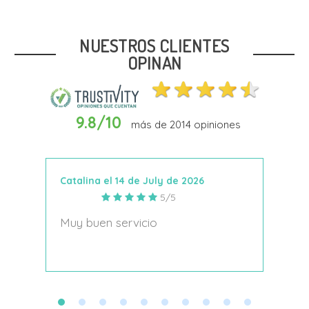
42
NUESTROS CLIENTES
OPINAN
9.8/10
más de
2014
opiniones
Añadir Al Carrito
Catalina el 14 de July de 2026
Anto
5/5
s
Muy buen servicio
Nace
decí