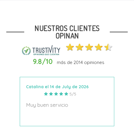
Talla
1
2
NUESTROS CLIENTES
OPINAN
9.8/10
más de
2014
opiniones
Añadir Al Carrito
Catalina el 14 de July de 2026
Anto
5/5
s
Muy buen servicio
Nace
decí