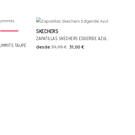
Talla
Añadir Al Carrito
28
29
31
32
33
34
SKECHERS
-21%
-22%
ZAPATILLAS SKECHERS EDGERIDE AZUL
SUMMITS TAUPE
desde
39,95 €
31,00 €