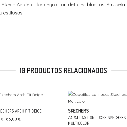
Skech Air de color negro con detalles blancos. Su suela 
 estilosas.
10 PRODUCTOS RELACIONADOS
Talla
Añadir Al Carrito
41
Talla
-16%
SKECHERS
ECHERS ARCH FIT BEIGE
Añadir Al Carrito
32
33
ZAPATILAS CON LUCES SKECHERS 
 €
63,00 €
MULTICOLOR