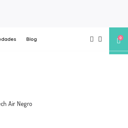
0
edades
Blog
ech Air Negro