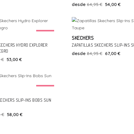
desde
64,95 €
54,00 €
Talla
Talla
-12%
SKECHERS
Añadir Al Carrito
Añadir Al Carrito
28
30
31
43
46
KECHERS HYDRO EXPLORER
ZAPATILLAS SKECHERS SLIP-INS 
EGRO
desde
84,95 €
67,00 €
 €
53,00 €
Talla
-11%
Añadir Al Carrito
38
39
40
ECHERS SLIP-INS BOBS SUN
 €
58,00 €