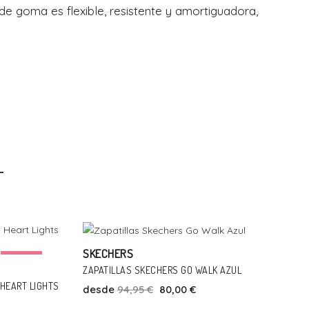
de goma es flexible, resistente y amortiguadora,
Talla
Añadir Al Carrito
41
SKECHERS
-17%
-16%
ZAPATILLAS SKECHERS GO WALK AZUL
HEART LIGHTS
desde
94,95 €
80,00 €