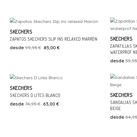
Talla
Añadir Al Carrito
40
41
42
43
45
SKECHERS
-15%
SKECHERS
ZAPATOS SKECHERS SLIP INS RELAXED MARRÓN
ZAPATILLAS S
desde
99,95 €
85,00 €
WATERPROF N
desde
59,95
Talla
Añadir Al Carrito
41
SKECHERS
-16%
SKECHERS
SKECHERS D LITES BLANCO
SANDALIAS SK
desde
74,95 €
63,00 €
BEIGE
desde
64,95