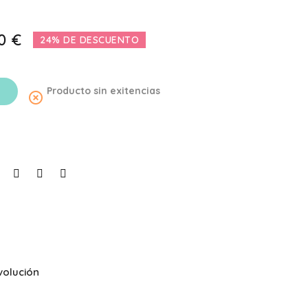
0 €
24% DE DESCUENTO
Producto sin exitencias
highlight_off
volución