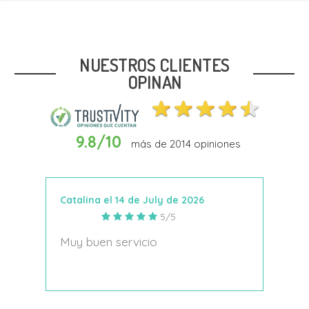
Talla
40
42
44
NUESTROS CLIENTES
OPINAN
9.8/10
más de
2014
opiniones
Añadir Al Carrito
Catalina el 14 de July de 2026
Anto
5/5
s
Muy buen servicio
Nace
decí