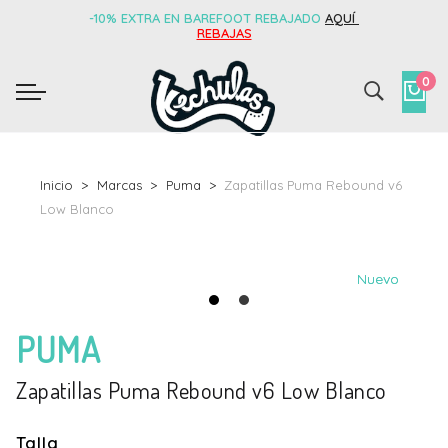
-10% EXTRA EN BAREFOOT REBAJADO
AQUÍ
REBAJAS
0
Inicio
Marcas
Puma
Zapatillas Puma Rebound v6
Low Blanco
Nuevo
Nuevo
PUMA
Zapatillas Puma Rebound v6 Low Blanco
Talla