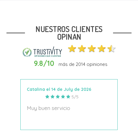
Talla
23
28
29
30
32
NUESTROS CLIENTES
OPINAN
9.8/10
más de
2014
opiniones
Añadir Al Carrito
Catalina el 14 de July de 2026
Anto
5/5
s
Muy buen servicio
Nace
decí