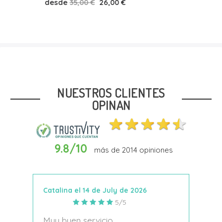
desde
35,00 €
26,00 €
Talla
30
31
32
NUESTROS CLIENTES
OPINAN
9.8/10
más de
2014
opiniones
Añadir Al Carrito
Catalina el 14 de July de 2026
Anto
5/5
s
Muy buen servicio
Nace