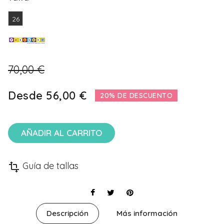
26
70,00 €
Desde
56,00 €
20% DE DESCUENTO
AÑADIR AL CARRITO
Guía de tallas
transform
Descripción
Más información