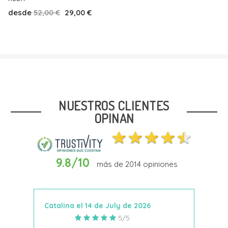
desde
43,00 €
38,00 €
Talla
19
NUESTROS CLIENTES
OPINAN
9.8/10
más de
2014
opiniones
Añadir Al Carrito
Catalina el 14 de July de 2026
Anto
5/5