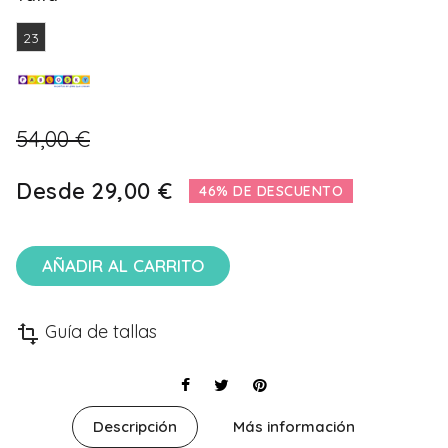
23
54,00 €
Desde
29,00 €
46% DE DESCUENTO
AÑADIR AL CARRITO
Guía de tallas
transform
Descripción
Más información