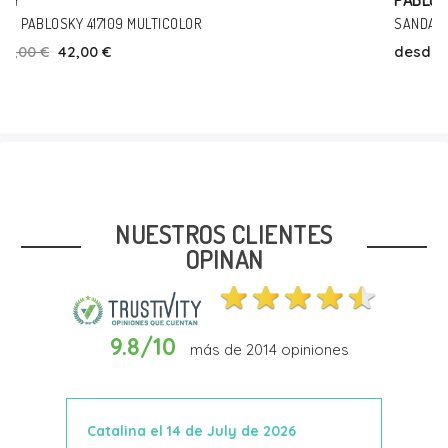
SANDALIAS PABLOSKY 416804 MULTICOLOR
desde
43,00 €
38,00 €
Talla
34
36
NUESTROS CLIENTES
OPINAN
9.8/10
más de
2014
opiniones
Añadir Al Carrito
Catalina el 14 de July de 2026
Anto