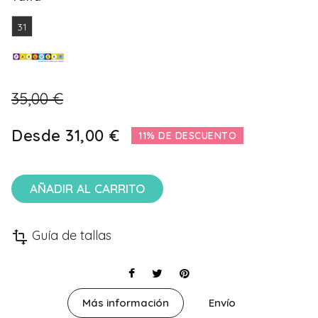
31
35,00 €
Desde
31,00 €
11% DE DESCUENTO
AÑADIR AL CARRITO
Guía de tallas
transform
Más información
Envío