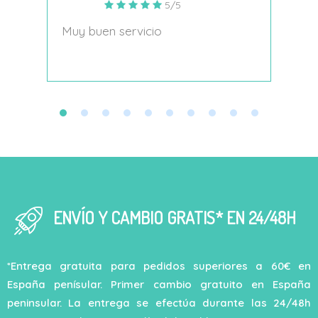
5/5
s
Muy buen servicio
Nace
decí
ENVÍO Y CAMBIO GRATIS* EN 24/48H
*Entrega gratuita para pedidos superiores a 60€ en
España penísular. Primer cambio gratuito en España
peninsular. La entrega se efectúa durante las 24/48h