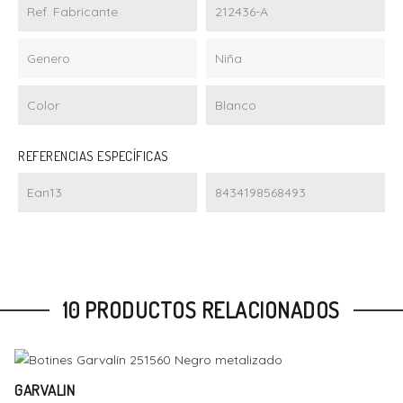
Ref. Fabricante
212436-A
Genero
Niña
Color
Blanco
REFERENCIAS ESPECÍFICAS
Ean13
8434198568493
10 PRODUCTOS RELACIONADOS
Talla
Añadir Al Carrito
32
33
34
35
36
38
GARVALIN
-19%