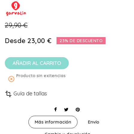
29,90 €
Desde
23,00 €
23% DE DESCUENTO
AÑADIR AL CARRITO
Producto sin exitencias
highlight_off
Guía de tallas
transform
Más información
Envío