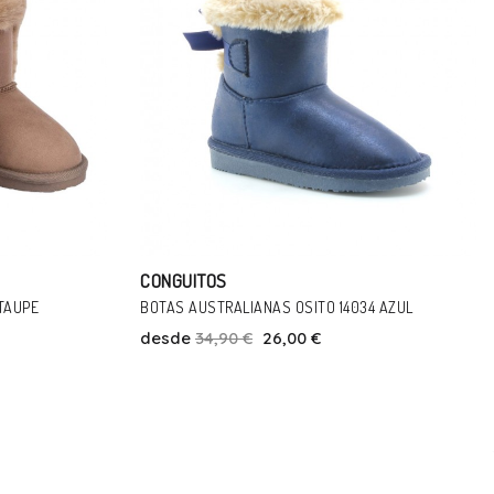
CONGUITOS
4 AZUL
BOTINES DE PLATAFORMA B&W WATER REPELLENT
TAN
desde
39,99 €
34,00 €
Talla
5
33
34
35