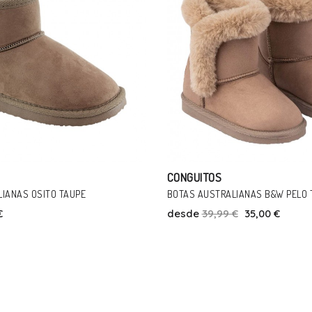
CONGUITOS
IANAS B&W PELO TAUPE
BOTAS AUSTRALIANAS OSITO 1403
€
35,00 €
desde
34,90 €
26,00 €
Talla
Talla
29
22
23
24
2