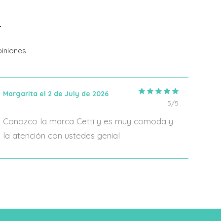
Añadir Al Carrito
iniones
Margarita el 2 de July de 2026
IRIA
5/5
Conozco la marca Cetti y es muy comoda y
En 2
la atención con ustedes genial
algo
form