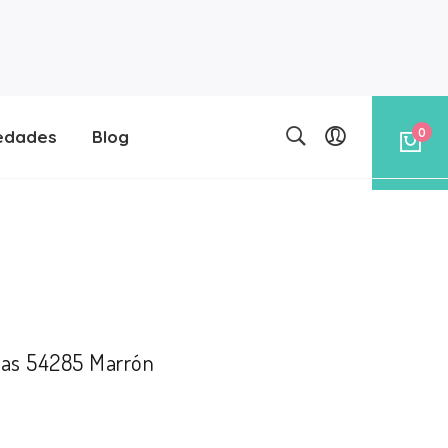
0
edades
Blog
esas 54285 Marrón