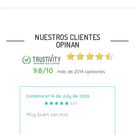
Talla
29.5
30
NUESTROS CLIENTES
OPINAN
9.8/10
más de
2014
opiniones
Añadir Al Carrito
Catalina el 14 de July de 2026
Anto
5/5
s
Muy buen servicio
Nace
decí