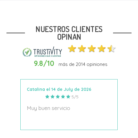
Talla
19
23
NUESTROS CLIENTES
OPINAN
9.8/10
más de
2014
opiniones
Añadir Al Carrito
Catalina el 14 de July de 2026
Anto
5/5
s
Muy buen servicio
Nace
decí