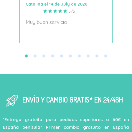
Catalina el 14 de July de 2026
Anto
5/5
s
Muy buen servicio
Nace
decí
ENVÍO Y CAMBIO GRATIS* EN 24/48H
*Entrega gratuita para pedidos superiores a 60€ en
España penísular. Primer cambio gratuito en España