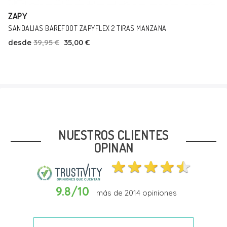
ZAPY
ZAPATOS DEPORTIVOS BAREFOOT ZAPYFLEX METZ FACE
desde
44,95 €
Talla
20
21
22
23
24
25
26
27
28
29
NUESTROS CLIENTES
OPINAN
9.8/10
más de
2014
opiniones
Añadir Al Carrito