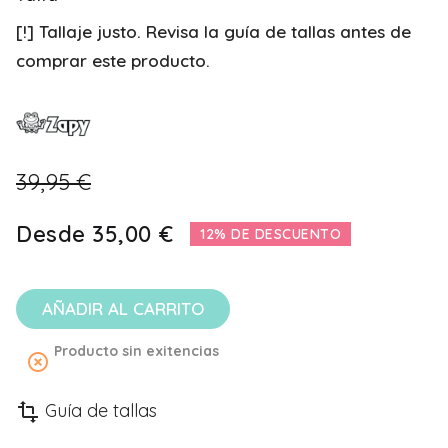
[!] Tallaje justo. Revisa la guía de tallas antes de
comprar este producto.
39,95 €
Desde
35,00 €
12% DE DESCUENTO
AÑADIR AL CARRITO
Producto sin exitencias
highlight_off
Guía de tallas
transform