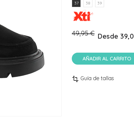
37
38
39
49,95 €
Desde
39,0
AÑADIR AL CARRITO
Guía de tallas
transform