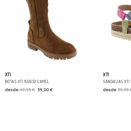
XTI
XTI
SANDALIAS XTI 151267 MULTICOLOR
XTI KIDS BOTAS
desde
39,95 €
35,00 €
desde
49,95 
Talla
37