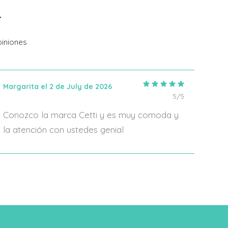
Añadir Al Carrito
iniones
Margarita el 2 de July de 2026
IRIA
5/5
Conozco la marca Cetti y es muy comoda y
En 2
la atención con ustedes genial
algo
form