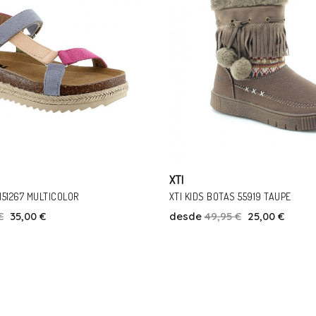
XTI
 55919 TAUPE
BOTINES DE NIÑA XTI 57804 CHAR
€
25,00 €
desde
34,95 €
31,00 €
Talla
Talla
31
24