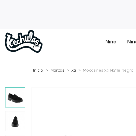
Niña
Niñ
Inicio
Marcas
Xti
Mocasines Xti 142118 Negro