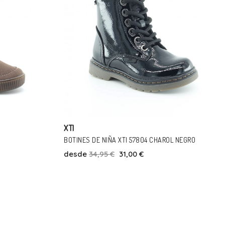
XTI
OL NEGRO
BOTINES XTI 56912 CAMEL
desde
39,95 €
28,00 €
Talla
35