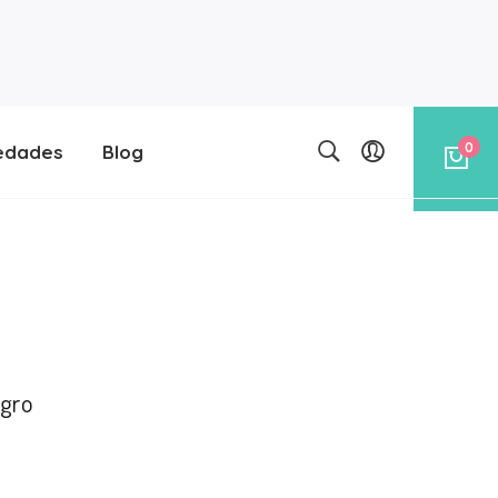
0
edades
Blog
egro