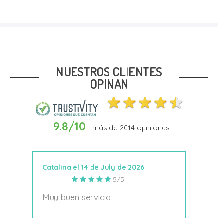
Talla
27
29
30
32
NUESTROS CLIENTES
OPINAN
9.8/10
más de
2014
opiniones
Añadir Al Carrito
Catalina el 14 de July de 2026
Anto
5/5
s
Muy buen servicio
Nace
decí