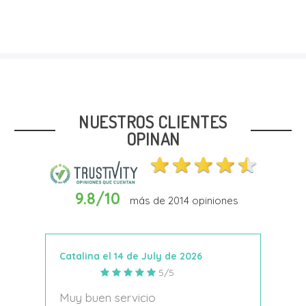
Talla
23
25
34
35
NUESTROS CLIENTES
OPINAN
9.8/10
más de
2014
opiniones
Añadir Al Carrito
Catalina el 14 de July de 2026
Anto
5/5
s
Muy buen servicio
Nace