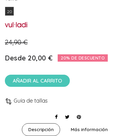
20
24,90 €
Desde
20,00 €
20% DE DESCUENTO
AÑADIR AL CARRITO
Guía de tallas
transform
Descripción
Más información