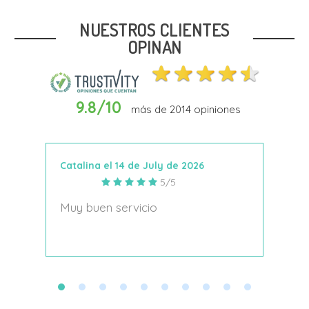
20
NUESTROS CLIENTES
OPINAN
9.8/10
más de
2014
opiniones
Añadir Al Carrito
Catalina el 14 de July de 2026
Anto
5/5
s
Muy buen servicio
Nace
decí