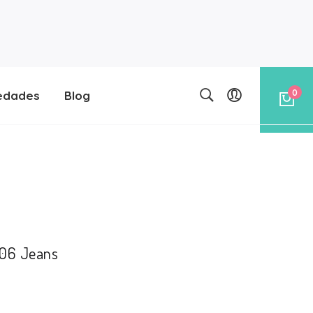
0
edades
Blog
6606 Jeans