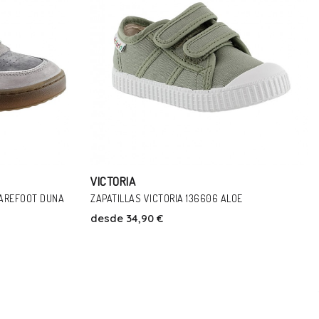
VICTORIA
E
ZAPATILLAS VICTORIA 1260111 NEGRO
desde
35,90 €
32,00 €
Talla
35