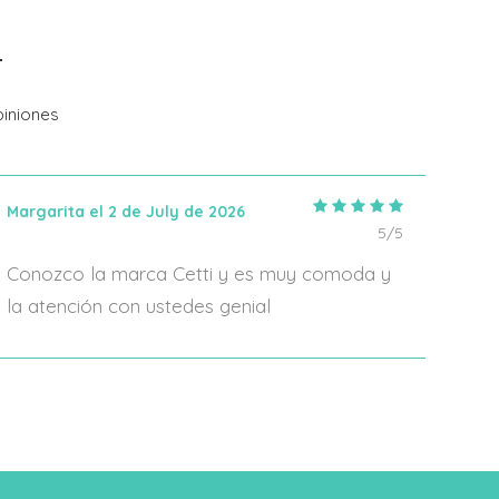
Añadir Al Carrito
iniones
Margarita el 2 de July de 2026
IRIA
5/5
Conozco la marca Cetti y es muy comoda y
En 2
la atención con ustedes genial
algo
form