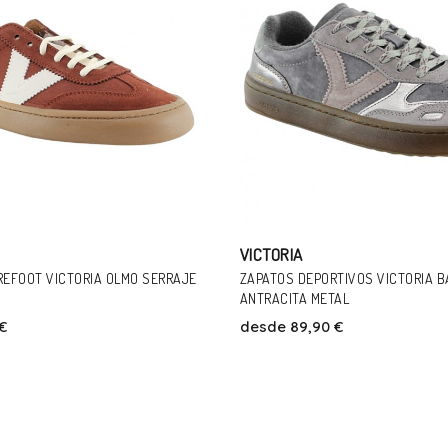
VICTORIA
TIVOS VICTORIA BAREFOOT DUNA
ZAPATILLAS VICTORIA 136606 ALO
AL
desde
34,90 €
€
Talla
Talla
37
38
39
40
41
21
29