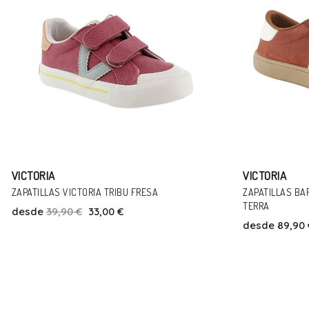
VICTORIA
VICTORIA
ZAPATILLAS BAREFOOT VICTORIA OLMO SERRAJE
ZAPATOS DEPOR
TERRA
ANTRACITA MET
desde
89,90 €
desde
89,90 
Talla
37
38
39
40
41