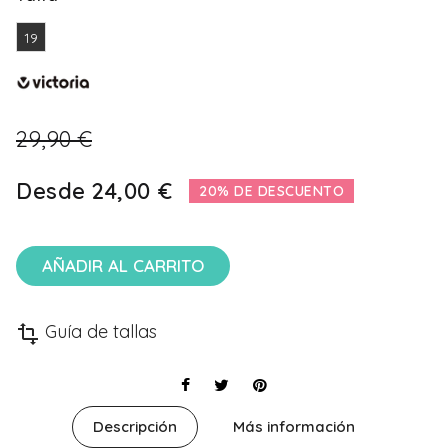
19
29,90 €
Desde
24,00 €
20% DE DESCUENTO
AÑADIR AL CARRITO
Guía de tallas
transform
Descripción
Más información