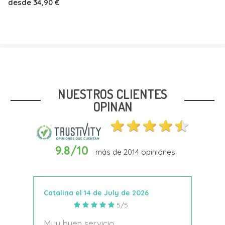
desde
39,90 €
33,00 €
Talla
25
NUESTROS CLIENTES
OPINAN
9.8/10
más de
2014
opiniones
Añadir Al Carrito
Catalina el 14 de July de 2026
Anto
5/5
s
Muy buen servicio
Nace