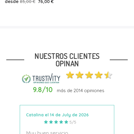
desde
59,99 €
53,00 €
Talla
39
41
NUESTROS CLIENTES
OPINAN
9.8/10
más de
2014
opiniones
Añadir Al Carrito
Catalina el 14 de July de 2026
Anto
5/5
s
Muy buen servicio
Nace