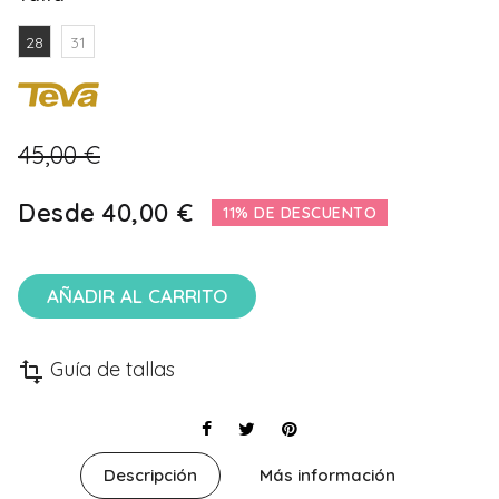
28
31
45,00 €
Desde
40,00 €
11% DE DESCUENTO
AÑADIR AL CARRITO
Guía de tallas
transform
Descripción
Más información