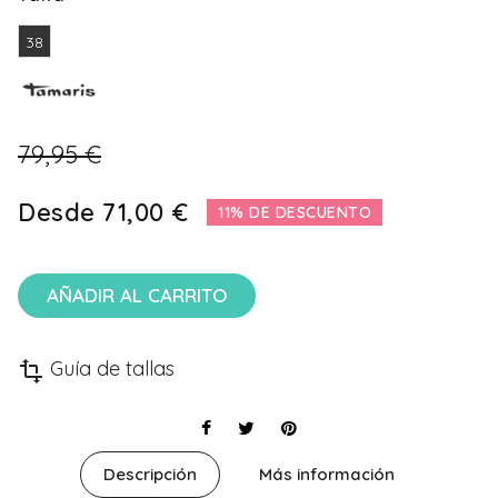
38
79,95 €
Desde
71,00 €
11% DE DESCUENTO
AÑADIR AL CARRITO
Guía de tallas
transform
Descripción
Más información