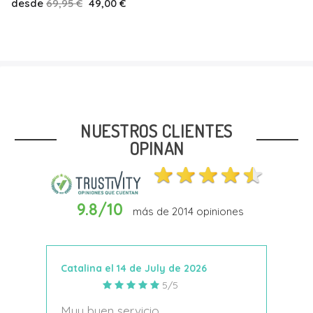
desde
99,95 €
85,00 €
Talla
38
39
42
NUESTROS CLIENTES
OPINAN
9.8/10
más de
2014
opiniones
Añadir Al Carrito
Catalina el 14 de July de 2026
Anto
5/5
s
Muy buen servicio
Nace