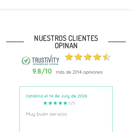
Talla
22
23
24
NUESTROS CLIENTES
OPINAN
9.8/10
más de
2014
opiniones
Añadir Al Carrito
Catalina el 14 de July de 2026
Anto
5/5
s
Muy buen servicio
Nace
decí