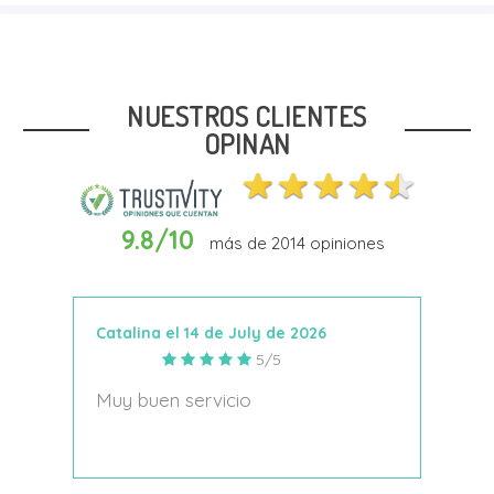
Talla
20
21
22
25
27
NUESTROS CLIENTES
OPINAN
9.8/10
más de
2014
opiniones
Añadir Al Carrito
Catalina el 14 de July de 2026
Anto
5/5
s
Muy buen servicio
Nace
decí