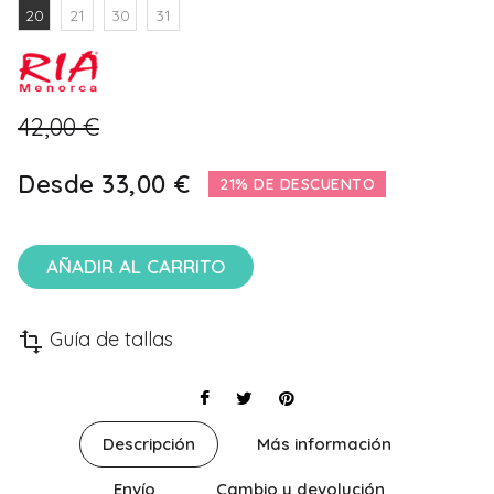
20
21
30
31
42,00 €
Desde
33,00 €
21% DE DESCUENTO
AÑADIR AL CARRITO
Guía de tallas
transform
Descripción
Más información
Envío
Cambio y devolución