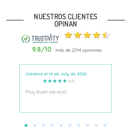
37
38
39
41
NUESTROS CLIENTES
OPINAN
9.8/10
más de
2014
opiniones
Añadir Al Carrito
Catalina el 14 de July de 2026
Anto
5/5
s
Muy buen servicio
Nace
decí