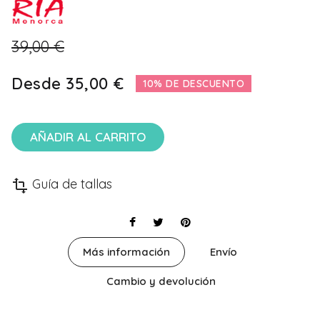
39,00 €
Desde
35,00 €
10% DE DESCUENTO
AÑADIR AL CARRITO
Guía de tallas
transform
Más información
Envío
Cambio y devolución