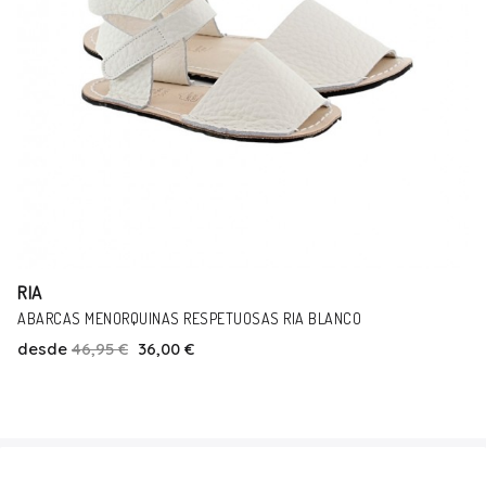
RIA
ABARCAS MENORQUINAS RESPETUOSAS RIA BLANCO
desde
46,95 €
36,00 €
Talla
19
20
21
22
23
24
25
26
27
28
29
33
34