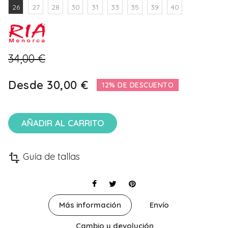
26
27
28
30
31
33
35
39
40
34,00 €
Desde
30,00 €
12% DE DESCUENTO
AÑADIR AL CARRITO
Guía de tallas
transform
Más información
Envío
Cambio y devolución