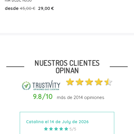
desde
45,00 €
29,00 €
Talla
20
22
23
24
27
28
29
32
NUESTROS CLIENTES
OPINAN
9.8/10
más de
2014
opiniones
Añadir Al Carrito
Catalina el 14 de July de 2026
Anto
5/5