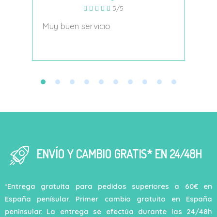
5/5
s
Muy buen servicio
Nace
decí
ENVÍO Y CAMBIO GRATIS* EN 24/48H
*Entrega gratuita para pedidos superiores a 60€ en
España penísular. Primer cambio gratuito en España
peninsular. La entrega se efectúa durante las 24/48h