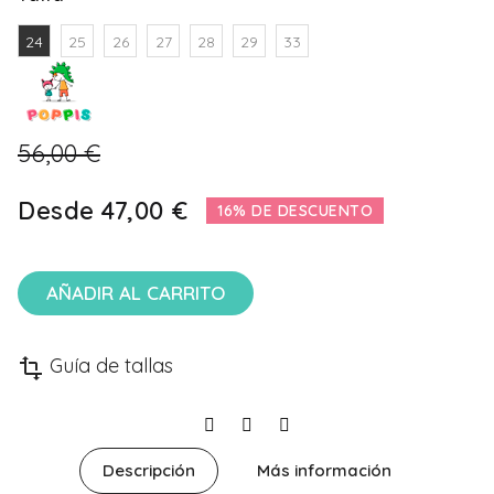
24
25
26
27
28
29
33
56,00 €
Desde
47,00 €
16% DE DESCUENTO
AÑADIR AL CARRITO
Guía de tallas
transform
Descripción
Más información