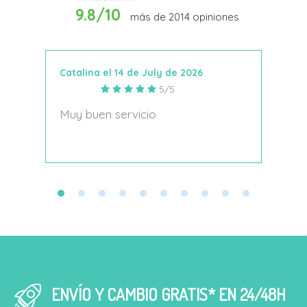
9.8/10
más de
2014
opiniones
Añadir Al Carrito
Catalina el 14 de July de 2026
Anto
5/5
s
Muy buen servicio
Nace
decí
ENVÍO Y CAMBIO GRATIS* EN 24/48H