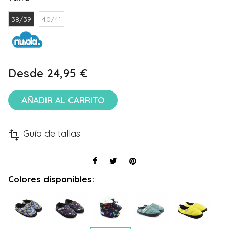
38/39
40/41
Desde
24,95 €
AÑADIR AL CARRITO
Guía de tallas
transform
Colores disponibles: