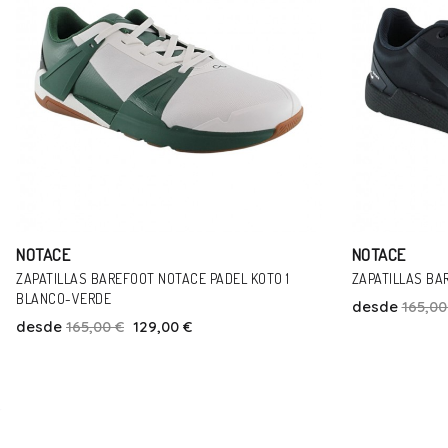
NOTACE
NOTACE
ZAPATILLAS BAREFOOT NOTACE MICHI 1 AZUL
ZAPATILLAS BA
NEGRO
desde
165,00 €
129,00 €
desde
165,00
Talla
41
42
45
46.5
37