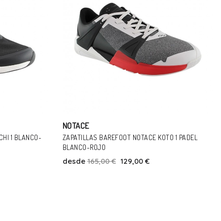
NOTACE
TO 1 PADEL
ZAPATILLAS BAREFOOT NOTACE YAMA 1 VERDE
desde
165,00 €
129,00 €
Talla
37
38
39
40
41
44