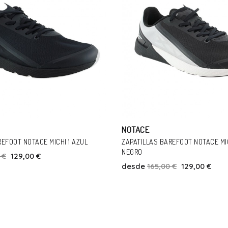
NOTACE
REFOOT NOTACE MICHI 1 BLANCO-
ZAPATILLAS BAREFOOT NOTACE KO
BLANCO-ROJO
 €
129,00 €
desde
165,00 €
129,00 €
Talla
Talla
38
39
40
41
45
43
45