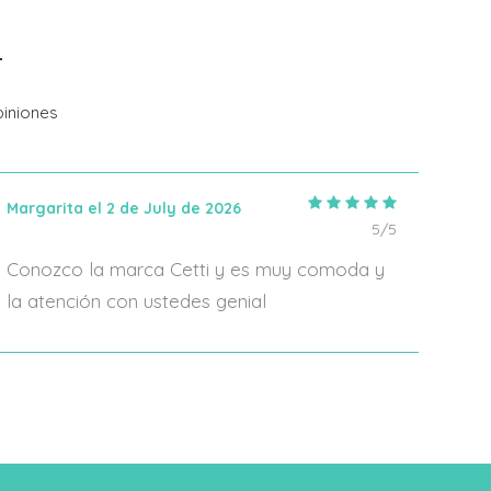
Añadir Al Carrito
iniones
Margarita el 2 de July de 2026
IRIA
5/5
Conozco la marca Cetti y es muy comoda y
En 2
la atención con ustedes genial
algo
form