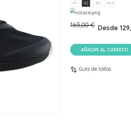
41
42
45
46.5
165,00 €
Desde
129
AÑADIR AL CARRITO
Guía de tallas
transform