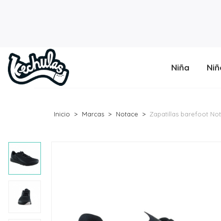
Niña
Niñ
Inicio
Marcas
Notace
Zapatillas barefoot Not