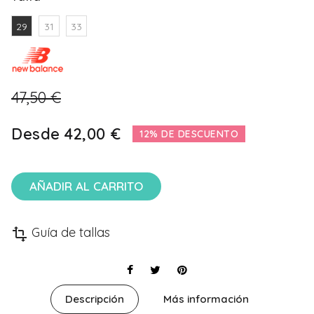
29
31
33
47,50 €
Desde
42,00 €
12% DE DESCUENTO
AÑADIR AL CARRITO
Guía de tallas
transform
Descripción
Más información