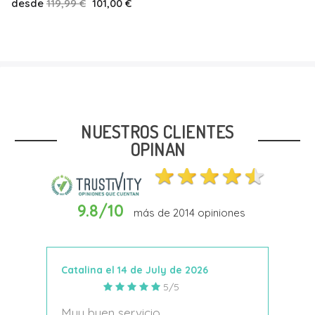
desde
37,50 €
31,00 €
Talla
23
24
25
26
27.5
28
NUESTROS CLIENTES
OPINAN
9.8/10
más de
2014
opiniones
Añadir Al Carrito
Catalina el 14 de July de 2026
Anto
5/5
s
Muy buen servicio
Nace