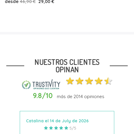
desde
55,90 €
50,00 €
Talla
24
NUESTROS CLIENTES
OPINAN
9.8/10
más de
2014
opiniones
Añadir Al Carrito
Catalina el 14 de July de 2026
Anto
5/5