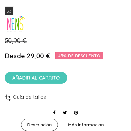
33
50,90 €
Desde
29,00 €
43% DE DESCUENTO
AÑADIR AL CARRITO
Guía de tallas
transform
Descripción
Más información