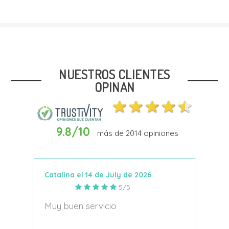
Talla
41
42
43
NUESTROS CLIENTES
OPINAN
9.8/10
más de
2014
opiniones
Añadir Al Carrito
Catalina el 14 de July de 2026
Anto
5/5
s
Muy buen servicio
Nace
decí