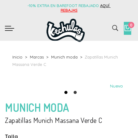
-10% EXTRA EN BAREFOOT REBAJADO
AQUÍ
REBAJAS
0
Inicio
Marcas
Munich moda
Zapatillas Munich
Massana Verde C
Nuevo
Nuevo
Nuevo
MUNICH MODA
Zapatillas Munich Massana Verde C
Talla