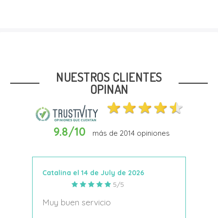
Talla
21
NUESTROS CLIENTES
OPINAN
9.8/10
más de
2014
opiniones
Añadir Al Carrito
Catalina el 14 de July de 2026
Anto
5/5
s
Muy buen servicio
Nace
decí