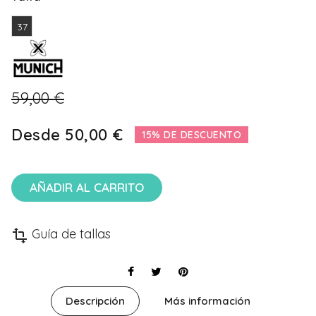
37
59,00 €
Desde
50,00 €
15% DE DESCUENTO
AÑADIR AL CARRITO
Guía de tallas
transform
Descripción
Más información