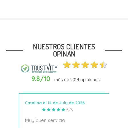
Talla
39
NUESTROS CLIENTES
OPINAN
9.8/10
más de
2014
opiniones
Añadir Al Carrito
Catalina el 14 de July de 2026
Anto
5/5
s
Muy buen servicio
Nace