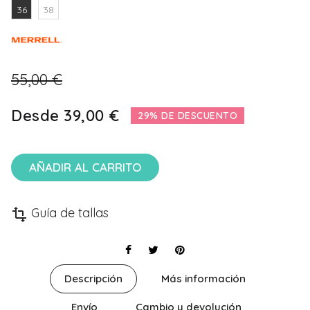
36
38
55,00 €
Desde
39,00 €
29% DE DESCUENTO
AÑADIR AL CARRITO
Guía de tallas
transform
Descripción
Más información
Envío
Cambio y devolución