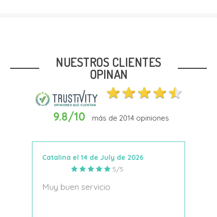
Talla
26
29
NUESTROS CLIENTES
OPINAN
9.8/10
más de
2014
opiniones
Añadir Al Carrito
Catalina el 14 de July de 2026
Anto
5/5
s
Muy buen servicio
Nace
decí