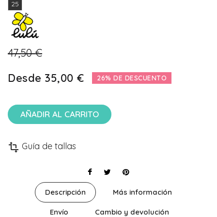
25
47,50 €
Desde
35,00 €
26% DE DESCUENTO
AÑADIR AL CARRITO
Guía de tallas
transform
Descripción
Más información
Envío
Cambio y devolución