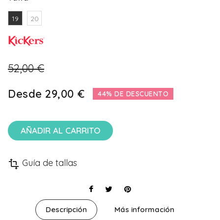
19
20
52,00 €
Desde
29,00 €
44% DE DESCUENTO
AÑADIR AL CARRITO
Guía de tallas
transform
Descripción
Más información