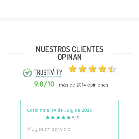
Talla
20
22
NUESTROS CLIENTES
OPINAN
9.8/10
más de
2014
opiniones
Añadir Al Carrito
Catalina el 14 de July de 2026
Anto
5/5
s
Muy buen servicio
Nace
decí