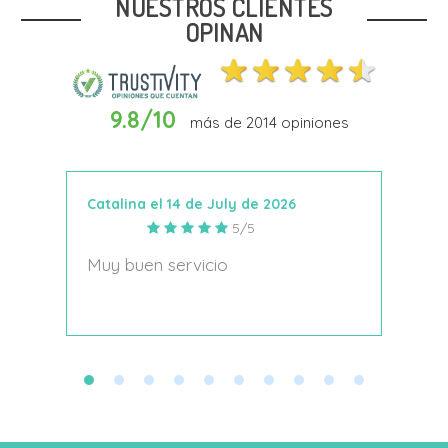
NUESTROS CLIENTES
OPINAN
9.8/10
más de
2014
opiniones
Añadir Al Carrito
Catalina el 14 de July de 2026
Anto
5/5
s
Muy buen servicio
Nace
decí