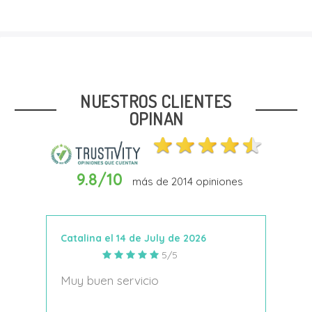
Talla
21
24
25/26
27
28.5
NUESTROS CLIENTES
OPINAN
9.8/10
más de
2014
opiniones
Añadir Al Carrito
Catalina el 14 de July de 2026
Anto
5/5
s
Muy buen servicio
Nace
decí