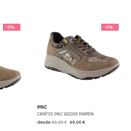
-19%
-17%
IMAC
ZAPATOS IMAC 856888 MARRÓN
desde
95,00 €
79,00 €