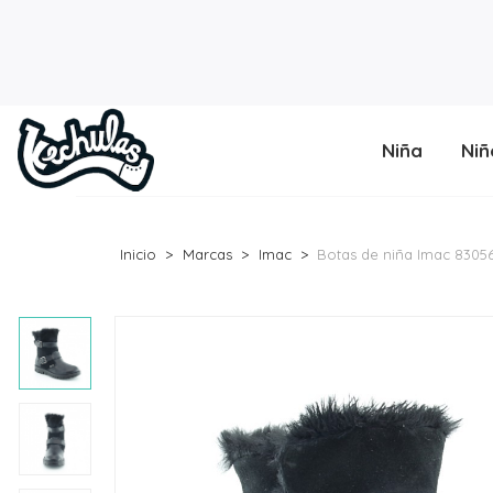
Niña
Niñ
Inicio
Marcas
Imac
Botas de niña Imac 8305