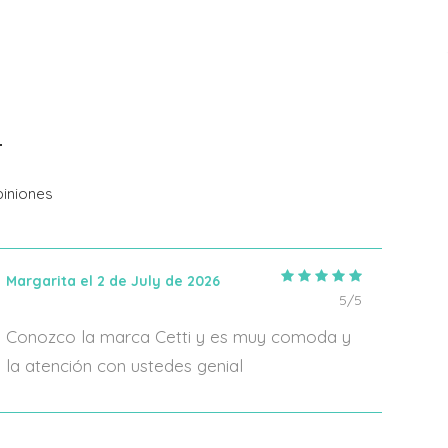
Talla
37
38
39
Añadir Al Carrito
iniones
Margarita el 2 de July de 2026
IRIA
5/5
Conozco la marca Cetti y es muy comoda y
En 2
la atención con ustedes genial
algo
form