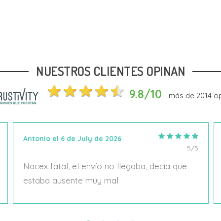
Talla
Talla
39
41
36
41
NUESTROS CLIENTES OPINAN
Añadir Al Carrito
Añadir Al Carrito
9.8/10
más de
2014
op
Antonio el 6 de July de 2026
5/5
Nacex fatal, el envío no llegaba, decía que
estaba ausente muy mal