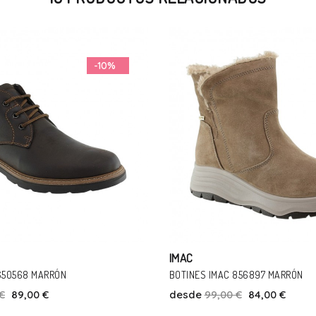
-15%
IMAC
856897 MARRÓN
ZAPATOS IMAC 656300 MARRÓN
€
84,00 €
desde
85,00 €
69,00 €