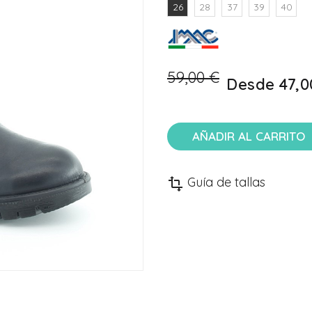
26
28
37
39
40
59,00 €
Desde
47,0
AÑADIR AL CARRITO
Guía de tallas
transform