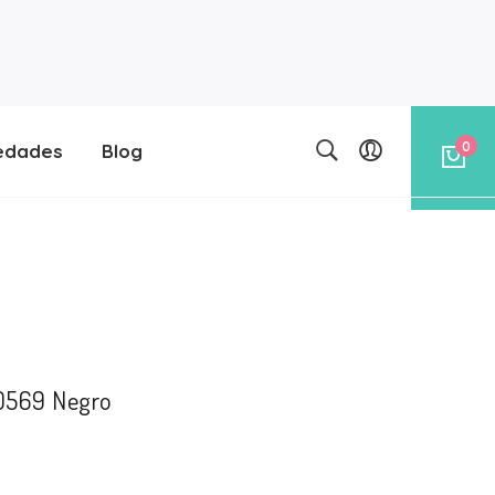
0
edades
Blog
30569 Negro