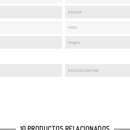
830569
Niña
Negro
8305690260348
10 PRODUCTOS RELACIONADOS