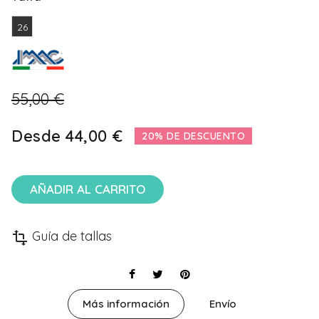
26
55,00 €
Desde
44,00 €
20% DE DESCUENTO
AÑADIR AL CARRITO
Guía de tallas
transform
Más información
Envío