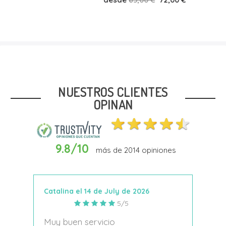
Talla
40
41
42
43
44
46
NUESTROS CLIENTES
OPINAN
9.8/10
más de
2014
opiniones
Añadir Al Carrito
Catalina el 14 de July de 2026
Anto
5/5
s
Muy buen servicio
Nace