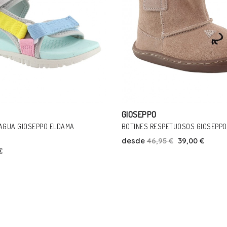
GIOSEPPO
TUOSOS GIOSEPPO LEVOCA ROSA
SANDALIAS GIOSEPPO ANSTEAD J
€
39,00 €
desde
34,95 €
31,00 €
Talla
Talla
28
21