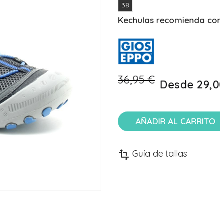
38
Kechulas recomienda comp
36,95 €
Desde
29,0
AÑADIR AL CARRITO
Guía de tallas
transform