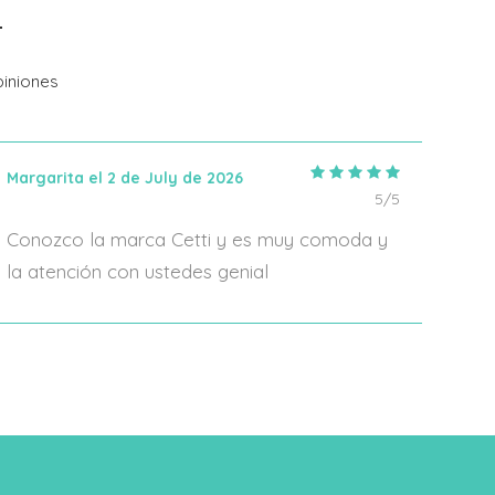
Añadir Al Carrito
iniones
Margarita el 2 de July de 2026
IRIA
5/5
Conozco la marca Cetti y es muy comoda y
En 2
la atención con ustedes genial
algo
form