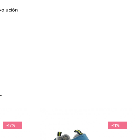
volución
-11%
-12%