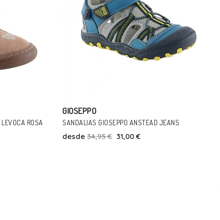
GIOSEPPO
EANS
SANDALIAS RESPETUOSAS GIOSEPPO HODGDON
BEIGE-ROSA
desde
39,95 €
35,00 €
Talla
26
29
31
34
36
39