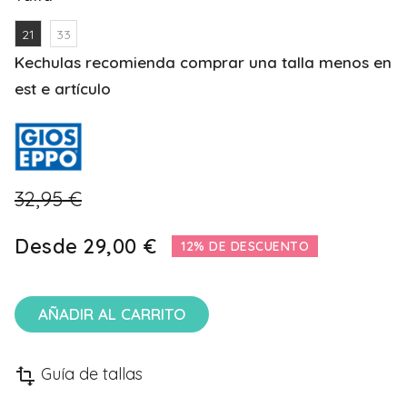
21
33
Kechulas recomienda comprar una talla menos en
est e artículo
32,95 €
Desde
29,00 €
12% DE DESCUENTO
AÑADIR AL CARRITO
Guía de tallas
transform