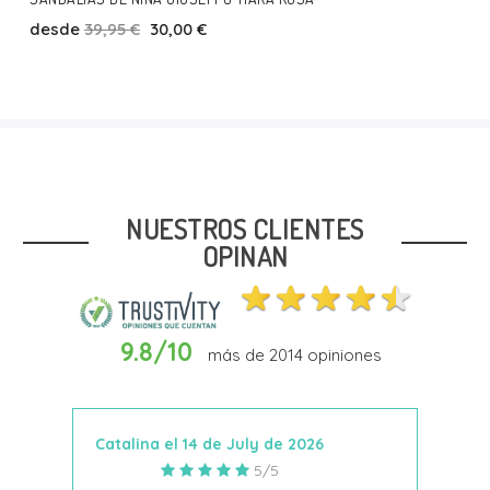
desde
39,95 €
30,00 €
Talla
26
NUESTROS CLIENTES
OPINAN
9.8/10
más de
2014
opiniones
Añadir Al Carrito
Catalina el 14 de July de 2026
Anto
5/5