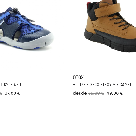
GEOX
FLEXYPER CAMEL
SANDALIAS GEOX ALBEN AZUL
€
49,00 €
desde
59,90 €
53,00 €
Talla
Talla
31
36
32
36