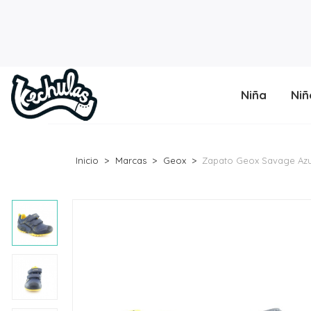
Niña
Niñ
Inicio
Marcas
Geox
Zapato Geox Savage Azu