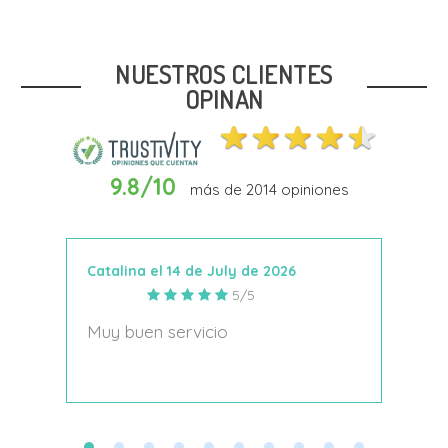
NUESTROS CLIENTES
OPINAN
9.8/10
más de
2014
opiniones
Catalina el 14 de July de 2026
Anto
5/5
s
Muy buen servicio
Nace
decí