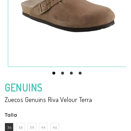
GENUINS
Zuecos Genuins Riva Velour Terra
Talla
36
38
39
44
46