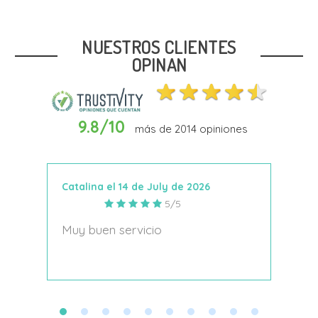
35
NUESTROS CLIENTES
OPINAN
9.8/10
más de
2014
opiniones
Añadir Al Carrito
Catalina el 14 de July de 2026
Anto
5/5
s
Muy buen servicio
Nace
decí