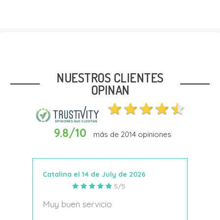
Talla
27
NUESTROS CLIENTES
OPINAN
9.8/10
más de
2014
opiniones
Añadir Al Carrito
Catalina el 14 de July de 2026
Anto
5/5
s
Muy buen servicio
Nace
decí