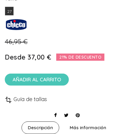
27
46,95 €
Desde
37,00 €
21% DE DESCUENTO
AÑADIR AL CARRITO
Guía de tallas
transform
Descripción
Más información