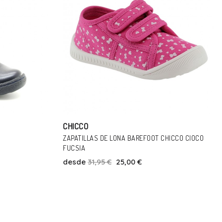
CHICCO
HICCO CIOCO
ZAPATILLAS CHICCO TULLIO 2 FUCSIA
desde
23,90 €
Talla
29
30
31
22
26