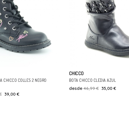
CHICCO
LEDIA AZUL
ZAPATILLAS DE LONA BAREFOOT C
FUCSIA
€
35,00 €
desde
31,95 €
25,00 €
Talla
Talla
22
24
25
26
27
28
24
32