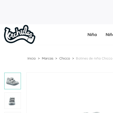
Niña
Niñ
Inicio
Marcas
Chicco
Botines de niña Chicco