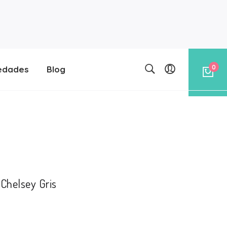
0
edades
Blog
 Chelsey Gris