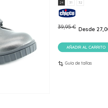
24
31
32
39,95 €
Desde
27,0
AÑADIR AL CARRITO
Guía de tallas
transform