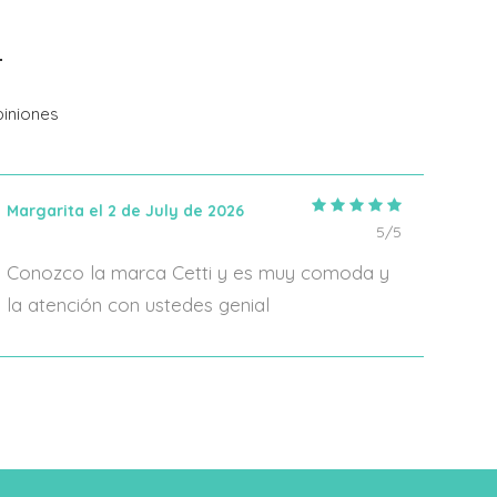
Añadir Al Carrito
iniones
Margarita el 2 de July de 2026
IRIA
5/5
Conozco la marca Cetti y es muy comoda y
En 2
la atención con ustedes genial
algo
form